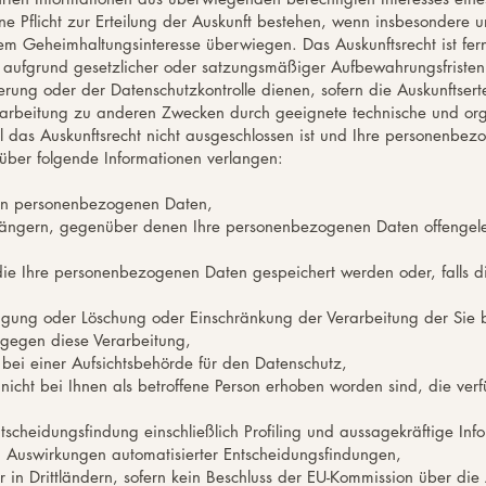
 Pflicht zur Erteilung der Auskunft bestehen, wenn insbesondere u
m Geheimhaltungsinteresse überwiegen. Das Auskunftsrecht ist fer
ie aufgrund gesetzlicher oder satzungsmäßiger Aufbewahrungsfristen
erung oder der Datenschutzkontrolle dienen, sofern die Auskunftser
rarbeitung zu anderen Zwecken durch geeignete technische und o
all das Auskunftsrecht nicht ausgeschlossen ist und Ihre personenbe
über folgende Informationen verlangen:
ten personenbezogenen Daten,
ängern, gegenüber denen Ihre personenbezogenen Daten offengele
die Ihre personenbezogenen Daten gespeichert werden oder, falls dies
tigung oder Löschung oder Einschränkung der Verarbeitung der Sie
 gegen diese Verarbeitung,
bei einer Aufsichtsbehörde für den Datenschutz,
icht bei Ihnen als betroffene Person erhoben worden sind, die ver
tscheidungsfindung einschließlich Profiling und aussagekräftige Info
 Auswirkungen automatisierter Entscheidungsfindungen,
r in Drittländern, sofern kein Beschluss der EU-Kommission über di