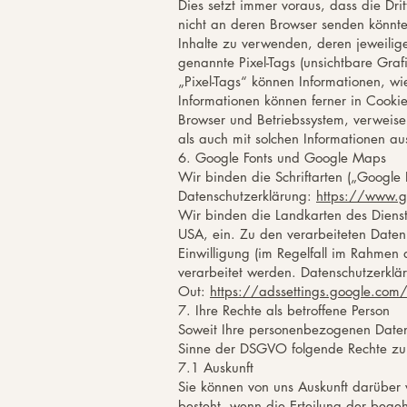
Dies setzt immer voraus, dass die Dri
nicht an deren Browser senden könnten
Inhalte zu verwenden, deren jeweilige
genannte Pixel-Tags (unsichtbare Gra
„Pixel-Tags“ können Informationen, w
Informationen können ferner in Cook
Browser und Betriebssystem, verweis
als auch mit solchen Informationen 
6. Google Fonts und Google Maps
Wir binden die Schriftarten („Googl
Datenschutzerklärung:
https://www.g
Wir binden die Landkarten des Dien
USA, ein. Zu den verarbeiteten Daten
Einwilligung (im Regelfall im Rahmen
verarbeitet werden. Datenschutzerklä
Out:
https://adssettings.google.com/
7. Ihre Rechte als betroffene Person
Soweit Ihre personenbezogenen Daten 
Sinne der DSGVO folgende Rechte zu
7.1 Auskunft
Sie können von uns Auskunft darüber 
besteht, wenn die Erteilung der bege