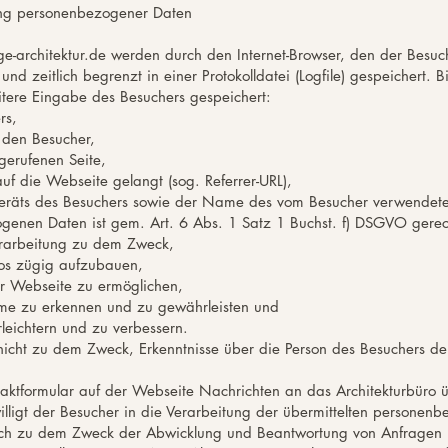
ng personenbezogener Daten
-architektur.de
werden durch den Internet-Browser, den der Besuc
nd zeitlich begrenzt in einer Protokolldatei (Logfile) gespeichert. 
ere Eingabe des Besuchers gespeichert:
rs,
 den Besucher,
erufenen Seite,
f die Webseite gelangt (sog. Referrer-URL),
eräts des Besuchers sowie der Name des vom Besucher verwendeten
genen Daten ist gem. Art. 6 Abs. 1 Satz 1 Buchst. f) DSGVO gerecht
erarbeitung zu dem Zweck,
os zügig aufzubauen,
r Webseite zu ermöglichen,
teme zu erkennen und zu gewährleisten und
leichtern und zu verbessern.
h nicht zu dem Zweck, Erkenntnisse über die Person des Besuchers 
aktformular auf der Webseite Nachrichten an das Architekturbüro 
illigt der Besucher in die Verarbeitung der übermittelten personen
lich zu dem Zweck der Abwicklung und Beantwortung von Anfragen ü