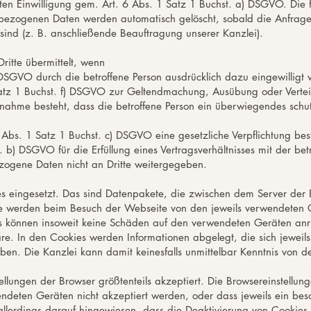
teilten Einwilligung gem. Art. 6 Abs. 1 Satz 1 Buchst. a) DSGVO. Die
ezogenen Daten werden automatisch gelöscht, sobald die Anfrage e
ind (z. B. anschließende Beauftragung unserer Kanzlei).
itte übermittelt, wenn
 DSGVO durch die betroffene Person ausdrücklich dazu eingewilligt 
atz 1 Buchst. f) DSGVO zur Geltendmachung, Ausübung oder Verte
Annahme besteht, dass die betroffene Person ein überwiegendes schu
6 Abs. 1 Satz 1 Buchst. c) DSGVO eine gesetzliche Verpflichtung be
 b) DSGVO für die Erfüllung eines Vertragsverhältnisses mit der betro
zogene Daten nicht an Dritte weitergegeben.
s eingesetzt. Das sind Datenpakete, die zwischen dem Server der
e werden beim Besuch der Webseite von den jeweils verwendeten G
s können insoweit keine Schäden auf den verwendeten Geräten anri
ware. In den Cookies werden Informationen abgelegt, die sich jew
ben. Die Kanzlei kann damit keinesfalls unmittelbar Kenntnis von de
lungen der Browser größtenteils akzeptiert. Die Browsereinstellun
deten Geräten nicht akzeptiert werden, oder dass jeweils ein beso
allerdings darauf hingewiesen, dass die Deaktivierung von Cookies 