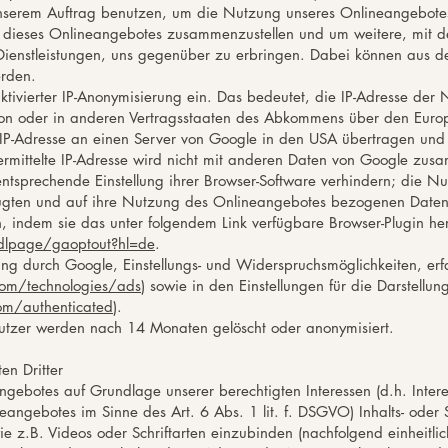
unserem Auftrag benutzen, um die Nutzung unseres Onlineangebote
lb dieses Onlineangebotes zusammenzustellen und um weitere, mit 
Dienstleistungen, uns gegenüber zu erbringen. Dabei können aus 
erden.
ktivierter IP-Anonymisierung ein. Das bedeutet, die IP-Adresse der
ion oder in anderen Vertragsstaaten des Abkommens über den Europ
 IP-Adresse an einen Server von Google in den USA übertragen und 
rmittelte IP-Adresse wird nicht mit anderen Daten von Google zus
ntsprechende Einstellung ihrer Browser-Software verhindern; die N
ugten und auf ihre Nutzung des Onlineangebotes bezogenen Daten
, indem sie das unter folgendem Link verfügbare Browser-Plugin he
/dlpage/gaoptout?hl=de
.
ng durch Google, Einstellungs- und Widerspruchsmöglichkeiten, erf
.com/technologies/ads
) sowie in den Einstellungen für die Darstel
com/authenticated
).
tzer werden nach 14 Monaten gelöscht oder anonymisiert.
en Dritter
ngebotes auf Grundlage unserer berechtigten Interessen (d.h. Inte
neangebotes im Sinne des Art. 6 Abs. 1 lit. f. DSGVO) Inhalts- oder
e z.B. Videos oder Schriftarten einzubinden (nachfolgend einheitlich