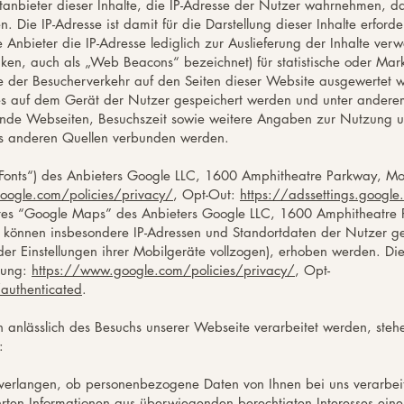
ttanbieter dieser Inhalte, die IP-Adresse der Nutzer wahrnehmen, da
. Die IP-Adresse ist damit für die Darstellung dieser Inhalte erford
 Anbieter die IP-Adresse lediglich zur Auslieferung der Inhalte verw
fiken, auch als „Web Beacons“ bezeichnet) für statistische oder M
ie der Besucherverkehr auf den Seiten dieser Website ausgewertet
ies auf dem Gerät der Nutzer gespeichert werden und unter andere
ende Webseiten, Besuchszeit sowie weitere Angaben zur Nutzung u
aus anderen Quellen verbunden werden.
e Fonts“) des Anbieters Google LLC, 1600 Amphitheatre Parkway, M
oogle.com/policies/privacy/
, Opt-Out:
https://adssettings.google
stes “Google Maps” des Anbieters Google LLC, 1600 Amphitheatre
 können insbesondere IP-Adressen und Standortdaten der Nutzer ge
 der Einstellungen ihrer Mobilgeräte vollzogen), erhoben werden. D
rung:
https://www.google.com/policies/privacy/
, Opt-
authenticated
.
anlässlich des Besuchs unserer Webseite verarbeitet werden, stehe
:
verlangen, ob personenbezogene Daten von Ihnen bei uns verarbeit
hrten Informationen aus überwiegenden berechtigten Interesses ein