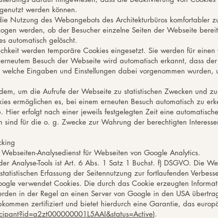
 genutzt werden können.
die Nutzung des Webangebots des Architekturbüros komfortabler zu
ogen werden, ob der Besucher einzelne Seiten der Webseite bereit
s automatisch gelöscht.
lichkeit werden temporäre Cookies eingesetzt. Sie werden für ein
 erneutem Besuch der Webseite wird automatisch erkannt, dass der 
nd welche Eingaben und Einstellungen dabei vorgenommen wurden, 
erdem, um die Aufrufe der Webseite zu statistischen Zwecken und 
ies ermöglichen es, bei einem erneuten Besuch automatisch zu erk
Hier erfolgt nach einer jeweils festgelegten Zeit eine automatisch
n sind für die o. g. Zwecke zur Wahrung der berechtigten Interesse
cking
Webseiten-Analysedienst für Webseiten von Google Analytics.
r Analyse-Tools ist Art. 6 Abs. 1 Satz 1 Buchst. f) DSGVO. Die We
 statistischen Erfassung der Seitennutzung zur fortlaufenden Verbe
Google verwendet Cookies. Die durch das Cookie erzeugten Informa
rden in der Regel an einen Server von Google in den USA übertrag
bkommen zertifiziert und bietet hierdurch eine Garantie, das europ
ticipant?id=a2zt000000001L5AAI&status=Active
).